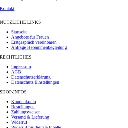
Kontakt
NÜTZLICHE LINKS
Startseite
Angebote für Frauen
Erstgespräch vereinbaren
Anfrage Hebammenbegleitung
RECHTLICHES
Impressum
AGB
Datenschutzerklärung
Datenschutz Einstellungen
SHOP-INFOS
Kundenkonto
Bestellungen
Zahlungsweisen
Versand & Lieferung
Widerruf
Widerruf für digitale Inhalte