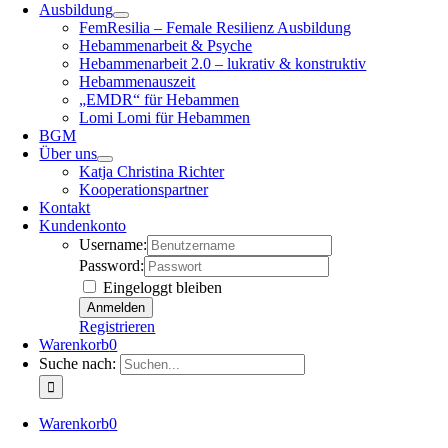
Ausbildung
FemResilia – Female Resilienz Ausbildung
Hebammenarbeit & Psyche
Hebammenarbeit 2.0 – lukrativ & konstruktiv
Hebammenauszeit
„EMDR“ für Hebammen
Lomi Lomi für Hebammen
BGM
Über uns
Katja Christina Richter
Kooperationspartner
Kontakt
Kundenkonto
Username:
Password:
Eingeloggt bleiben
Registrieren
Warenkorb
0
Suche nach:
Warenkorb
0