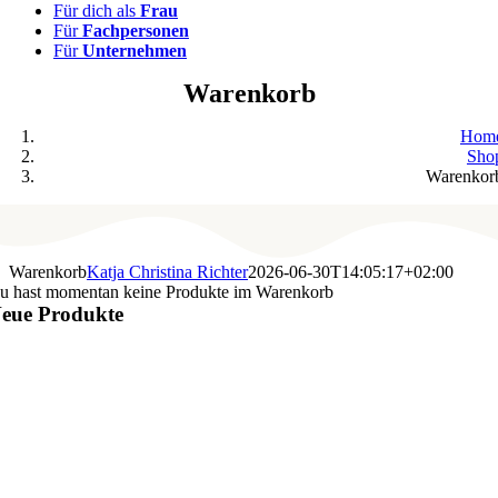
Für dich als
Frau
Für
Fachpersonen
Für
Unternehmen
Warenkorb
Hom
Sho
Warenkor
Warenkorb
Katja Christina Richter
2026-06-30T14:05:17+02:00
u hast momentan keine Produkte im Warenkorb
eue Produkte