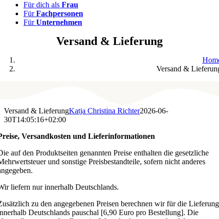
Für dich als
Frau
Für
Fachpersonen
Für
Unternehmen
Versand & Lieferung
Hom
Versand & Lieferun
Versand & Lieferung
Katja Christina Richter
2026-06-
30T14:05:16+02:00
Preise, Versandkosten und Lieferinformationen
Die auf den Produktseiten genannten Preise enthalten die gesetzliche
Mehrwertsteuer und sonstige Preisbestandteile, sofern nicht anderes
angegeben.
Wir liefern nur innerhalb Deutschlands.
Zusätzlich zu den angegebenen Preisen berechnen wir für die Lieferun
innerhalb Deutschlands pauschal [6,90 Euro pro Bestellung]. Die