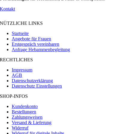
Kontakt
NÜTZLICHE LINKS
Startseite
Angebote für Frauen
Erstgespräch vereinbaren
Anfrage Hebammenbegleitung
RECHTLICHES
Impressum
AGB
Datenschutzerklärung
Datenschutz Einstellungen
SHOP-INFOS
Kundenkonto
Bestellungen
Zahlungsweisen
Versand & Lieferung
Widerruf
Widerruf für digitale Inhalte