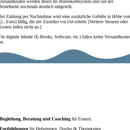
Versandkosten werden Ihnen im Warenkorbsystem und auf der
Bestellseite nochmals deutlich mitgeteilt.
Bei Zahlung per Nachnahme wird eine zusätzliche Gebühr in Höhe vo
[2,- Euro] fällig, die der Zusteller vor Ort erhebt. [Weitere Steuern oder
Kosten fallen nicht an.]
Für digitale Inhalte (E-Books, Software, etc.) fallen keine Versandkoste
an.
Begleitung, Beratung und Coaching
für Frauen.
Fortbildungen
für Hebammen, Doulas & Therapeuten.