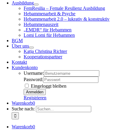
Ausbildung
FemResilia – Female Resilienz Ausbildung
Hebammenarbeit & Psyche
Hebammenarbeit 2.0 – lukrativ & konstruktiv
Hebammenauszeit
„EMDR“ für Hebammen
Lomi Lomi für Hebammen
BGM
Über uns
Katja Christina Richter
Kooperationspartner
Kontakt
Kundenkonto
Username:
Password:
Eingeloggt bleiben
Registrieren
Warenkorb
0
Suche nach:
Warenkorb
0