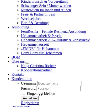
Kinderwunsch & Vorbereitung
Schwanger-Sein / Mutter werden
Mutter-Sein im Innen und Außen
Frau- & Partnerin Sein
Wechseljahre
Beruf & Berufung
Ausbildung
FemResilia – Female Resilienz Ausbildung
Hebammenarbeit & Psyche
Hebammenarbeit 2.0 – lukrativ & konstruktiv
Hebammenauszeit
„EMDR“ für Hebammen
Lomi Lomi für Hebammen
BGM
Über uns
Katja Christina Richter
Kooperationspartner
Kontakt
Kundenkonto
Username:
Password:
Eingeloggt bleiben
Registrieren