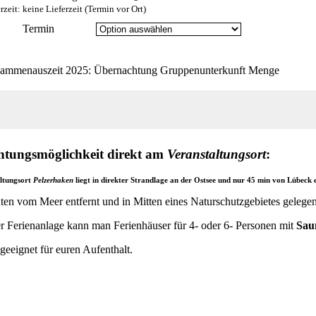
rzeit: keine Lieferzeit (Termin vor Ort)
Termin
ammenauszeit 2025: Übernachtung Gruppen­unterkunft Menge
tungsmöglichkeit direkt am
Veranstaltungsort
:
ltungsort
Pelzerhaken
liegt in direkter Strandlage an der Ostsee und nur 45 min von Lübeck 
en vom Meer entfernt und in Mitten eines Naturschutzgebietes gelegen
er Ferienanlage kann man Ferienhäuser für 4- oder 6- Personen mit
Sau
eeignet für euren Aufenthalt.