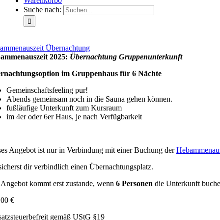
Warenkorb
0
Suche nach:
ammenauszeit Übernachtung
ammenauszeit 2025:
Übernachtung Gruppen­unterkunft
rnachtungsoption im Gruppenhaus für 6 Nächte
Gemeinschaftsfeeling pur!
Abends gemeinsam noch in die Sauna gehen können.
fußläufige Unterkunft zum Kursraum
im 4er oder 6er Haus, je nach Verfügbarkeit
es Angebot ist nur in Verbindung mit einer Buchung der
Hebammenaus
icherst dir verbindlich einen Übernachtungsplatz.
 Angebot kommt erst zustande, wenn
6 Personen
die Unterkunft buche
,00
€
atzsteuerbefreit gemäß UStG §19