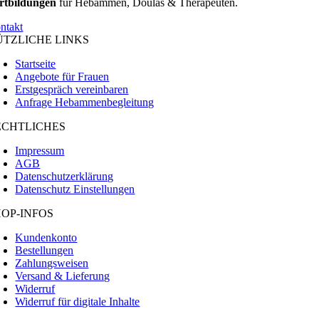
rtbildungen
für Hebammen, Doulas & Therapeuten.
ntakt
ÜTZLICHE LINKS
Startseite
Angebote für Frauen
Erstgespräch vereinbaren
Anfrage Hebammenbegleitung
ECHTLICHES
Impressum
AGB
Datenschutzerklärung
Datenschutz Einstellungen
HOP-INFOS
Kundenkonto
Bestellungen
Zahlungsweisen
Versand & Lieferung
Widerruf
Widerruf für digitale Inhalte