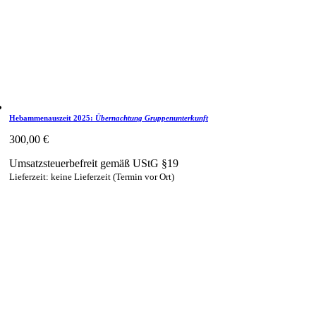
Hebammenauszeit 2025:
Übernachtung Gruppen­unterkunft
300,00
€
Umsatzsteuerbefreit gemäß UStG §19
Lieferzeit: keine Lieferzeit (Termin vor Ort)