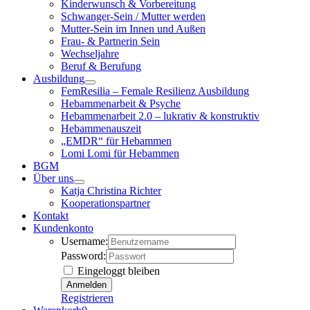
Kinderwunsch & Vorbereitung
Schwanger-Sein / Mutter werden
Mutter-Sein im Innen und Außen
Frau- & Partnerin Sein
Wechseljahre
Beruf & Berufung
Ausbildung
FemResilia – Female Resilienz Ausbildung
Hebammenarbeit & Psyche
Hebammenarbeit 2.0 – lukrativ & konstruktiv
Hebammenauszeit
„EMDR“ für Hebammen
Lomi Lomi für Hebammen
BGM
Über uns
Katja Christina Richter
Kooperationspartner
Kontakt
Kundenkonto
Username:
Password:
Eingeloggt bleiben
Registrieren