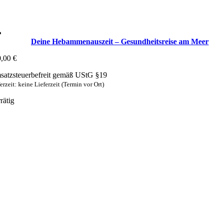
Deine Hebammenauszeit – Gesundheitsreise am Meer
0,00
€
atzsteuerbefreit gemäß UStG §19
erzeit: keine Lieferzeit (Termin vor Ort)
rätig