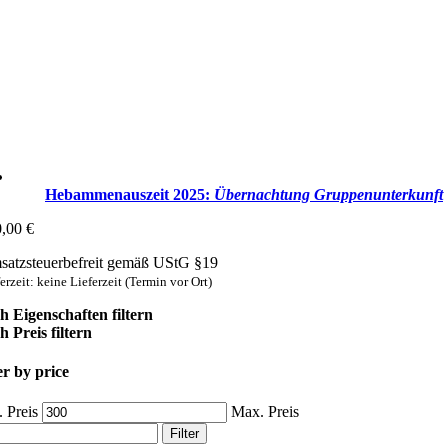
Hebammenauszeit 2025:
Übernachtung Gruppen­unterkunft
0,00
€
atzsteuerbefreit gemäß UStG §19
erzeit: keine Lieferzeit (Termin vor Ort)
h Eigenschaften filtern
 Preis filtern
er by price
 Preis
Max. Preis
Filter