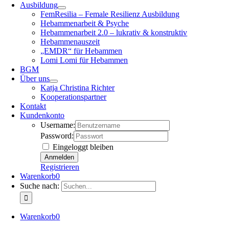
Ausbildung
FemResilia – Female Resilienz Ausbildung
Hebammenarbeit & Psyche
Hebammenarbeit 2.0 – lukrativ & konstruktiv
Hebammenauszeit
„EMDR“ für Hebammen
Lomi Lomi für Hebammen
BGM
Über uns
Katja Christina Richter
Kooperationspartner
Kontakt
Kundenkonto
Username:
Password:
Eingeloggt bleiben
Registrieren
Warenkorb
0
Suche nach:
Warenkorb
0