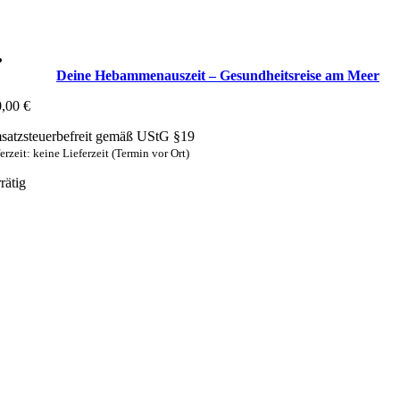
Deine Hebammenauszeit – Gesundheitsreise am Meer
0,00
€
atzsteuerbefreit gemäß UStG §19
erzeit: keine Lieferzeit (Termin vor Ort)
rätig