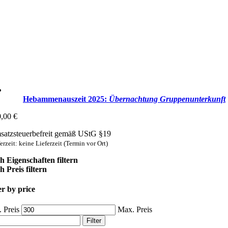
Hebammenauszeit 2025:
Übernachtung Gruppen­unterkunft
0,00
€
atzsteuerbefreit gemäß UStG §19
erzeit: keine Lieferzeit (Termin vor Ort)
h Eigenschaften filtern
 Preis filtern
er by price
 Preis
Max. Preis
Filter