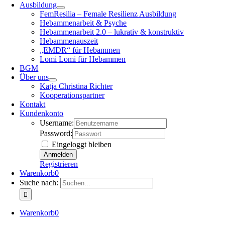
Ausbildung
FemResilia – Female Resilienz Ausbildung
Hebammenarbeit & Psyche
Hebammenarbeit 2.0 – lukrativ & konstruktiv
Hebammenauszeit
„EMDR“ für Hebammen
Lomi Lomi für Hebammen
BGM
Über uns
Katja Christina Richter
Kooperationspartner
Kontakt
Kundenkonto
Username:
Password:
Eingeloggt bleiben
Registrieren
Warenkorb
0
Suche nach:
Warenkorb
0