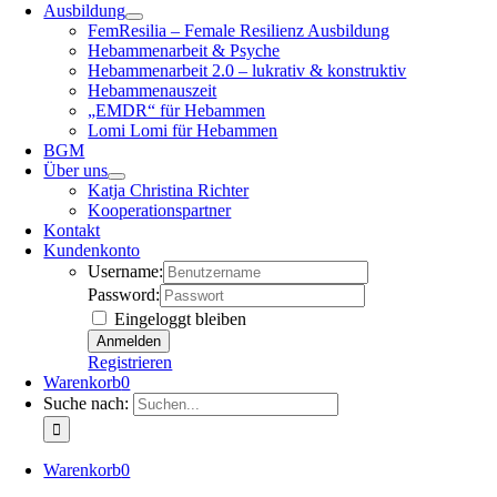
Ausbildung
FemResilia – Female Resilienz Ausbildung
Hebammenarbeit & Psyche
Hebammenarbeit 2.0 – lukrativ & konstruktiv
Hebammenauszeit
„EMDR“ für Hebammen
Lomi Lomi für Hebammen
BGM
Über uns
Katja Christina Richter
Kooperationspartner
Kontakt
Kundenkonto
Username:
Password:
Eingeloggt bleiben
Registrieren
Warenkorb
0
Suche nach:
Warenkorb
0