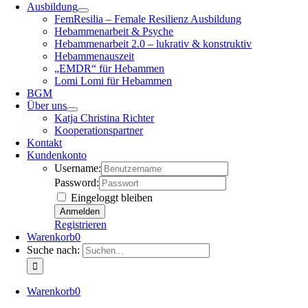
Ausbildung
FemResilia – Female Resilienz Ausbildung
Hebammenarbeit & Psyche
Hebammenarbeit 2.0 – lukrativ & konstruktiv
Hebammenauszeit
„EMDR“ für Hebammen
Lomi Lomi für Hebammen
BGM
Über uns
Katja Christina Richter
Kooperationspartner
Kontakt
Kundenkonto
Username:
Password:
Eingeloggt bleiben
Registrieren
Warenkorb
0
Suche nach:
Warenkorb
0