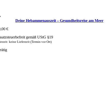
Deine Hebammenauszeit – Gesundheitsreise am Meer
0,00
€
atzsteuerbefreit gemäß UStG §19
erzeit: keine Lieferzeit (Termin vor Ort)
rätig