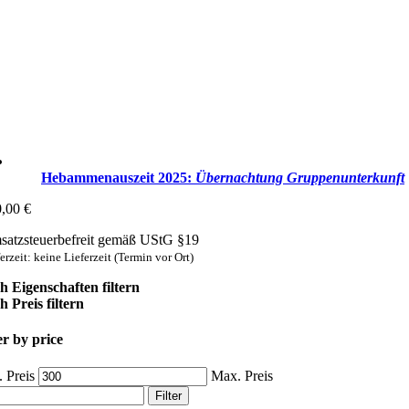
Hebammenauszeit 2025:
Übernachtung Gruppen­unterkunft
0,00
€
atzsteuerbefreit gemäß UStG §19
erzeit: keine Lieferzeit (Termin vor Ort)
h Eigenschaften filtern
 Preis filtern
er by price
 Preis
Max. Preis
Filter