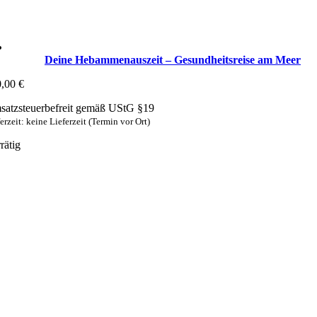
Deine Hebammenauszeit – Gesundheitsreise am Meer
0,00
€
atzsteuerbefreit gemäß UStG §19
erzeit: keine Lieferzeit (Termin vor Ort)
rätig