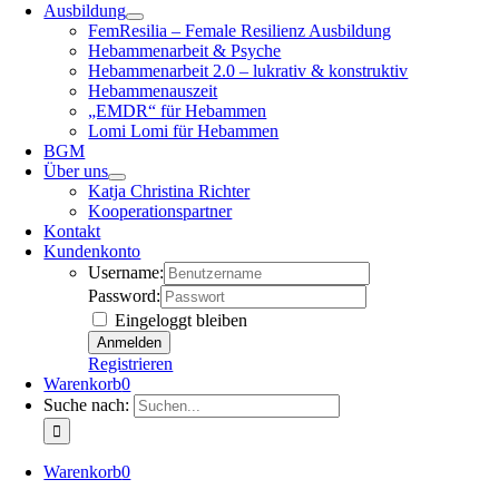
Ausbildung
FemResilia – Female Resilienz Ausbildung
Hebammenarbeit & Psyche
Hebammenarbeit 2.0 – lukrativ & konstruktiv
Hebammenauszeit
„EMDR“ für Hebammen
Lomi Lomi für Hebammen
BGM
Über uns
Katja Christina Richter
Kooperationspartner
Kontakt
Kundenkonto
Username:
Password:
Eingeloggt bleiben
Registrieren
Warenkorb
0
Suche nach:
Warenkorb
0