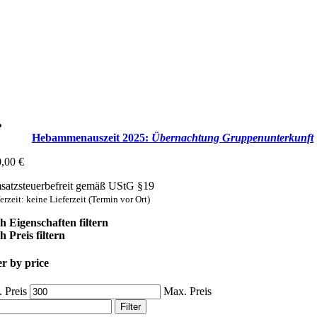
Hebammenauszeit 2025:
Übernachtung Gruppen­unterkunft
0,00
€
atzsteuerbefreit gemäß UStG §19
erzeit: keine Lieferzeit (Termin vor Ort)
h Eigenschaften filtern
 Preis filtern
er by price
 Preis
Max. Preis
Filter