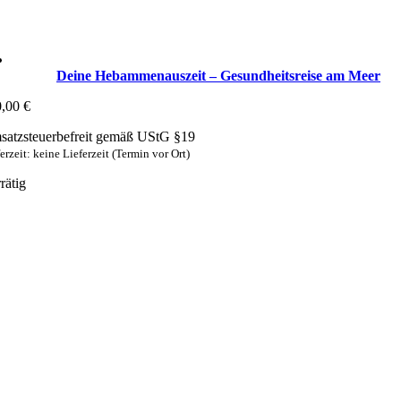
Deine Hebammenauszeit – Gesundheitsreise am Meer
0,00
€
atzsteuerbefreit gemäß UStG §19
erzeit: keine Lieferzeit (Termin vor Ort)
rätig