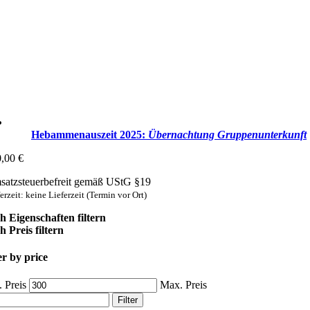
Hebammenauszeit 2025:
Übernachtung Gruppen­unterkunft
0,00
€
atzsteuerbefreit gemäß UStG §19
erzeit: keine Lieferzeit (Termin vor Ort)
h Eigenschaften filtern
 Preis filtern
er by price
 Preis
Max. Preis
Filter