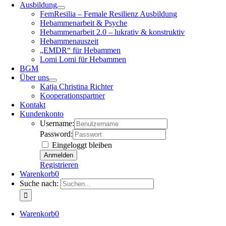
Ausbildung
FemResilia – Female Resilienz Ausbildung
Hebammenarbeit & Psyche
Hebammenarbeit 2.0 – lukrativ & konstruktiv
Hebammenauszeit
„EMDR“ für Hebammen
Lomi Lomi für Hebammen
BGM
Über uns
Katja Christina Richter
Kooperationspartner
Kontakt
Kundenkonto
Username:
Password:
Eingeloggt bleiben
Registrieren
Warenkorb
0
Suche nach:
Warenkorb
0