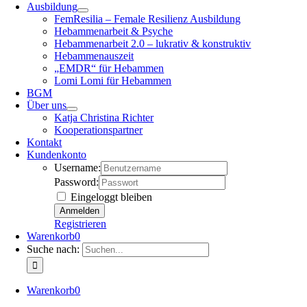
Ausbildung
FemResilia – Female Resilienz Ausbildung
Hebammenarbeit & Psyche
Hebammenarbeit 2.0 – lukrativ & konstruktiv
Hebammenauszeit
„EMDR“ für Hebammen
Lomi Lomi für Hebammen
BGM
Über uns
Katja Christina Richter
Kooperationspartner
Kontakt
Kundenkonto
Username:
Password:
Eingeloggt bleiben
Registrieren
Warenkorb
0
Suche nach:
Warenkorb
0