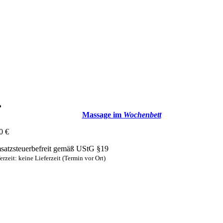
Massage im
Wochenbett
00
€
atzsteuerbefreit gemäß UStG §19
erzeit: keine Lieferzeit (Termin vor Ort)