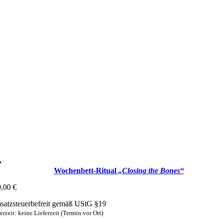
Wochenbett-Ritual
„Closing the Bones“
0,00
€
atzsteuerbefreit gemäß UStG §19
erzeit: keine Lieferzeit (Termin vor Ort)