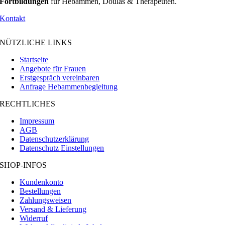
Fortbildungen
für Hebammen, Doulas & Therapeuten.
Kontakt
NÜTZLICHE LINKS
Startseite
Angebote für Frauen
Erstgespräch vereinbaren
Anfrage Hebammenbegleitung
RECHTLICHES
Impressum
AGB
Datenschutzerklärung
Datenschutz Einstellungen
SHOP-INFOS
Kundenkonto
Bestellungen
Zahlungsweisen
Versand & Lieferung
Widerruf