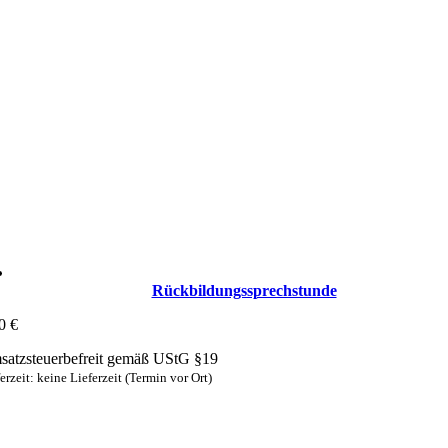
Rückbildungs­sprechstunde
00
€
atzsteuerbefreit gemäß UStG §19
erzeit: keine Lieferzeit (Termin vor Ort)