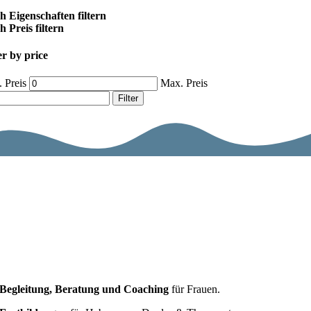
h Eigenschaften filtern
 Preis filtern
er by price
 Preis
Max. Preis
Filter
Begleitung, Beratung und Coaching
für Frauen.