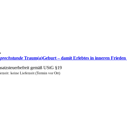
prechstunde
Traum(a)Geburt – damit Erlebtes in inneren Friede
atzsteuerbefreit gemäß UStG §19
erzeit: keine Lieferzeit (Termin vor Ort)