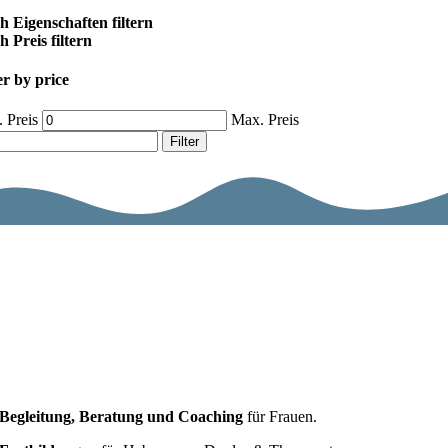
h Eigenschaften filtern
 Preis filtern
er by price
 Preis
Max. Preis
Filter
Begleitung, Beratung und Coaching
für Frauen.