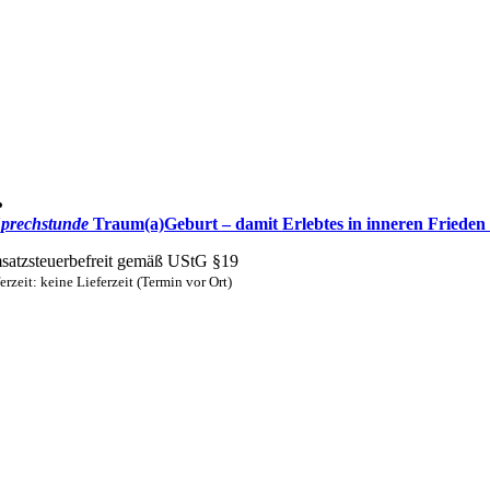
prechstunde
Traum(a)Geburt – damit Erlebtes in inneren Friede
atzsteuerbefreit gemäß UStG §19
erzeit: keine Lieferzeit (Termin vor Ort)