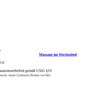
Massage im
Wochenbett
00
€
atzsteuerbefreit gemäß UStG §19
erzeit: keine Lieferzeit (Termin vor Ort)