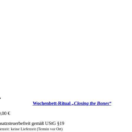
Wochenbett-Ritual
„Closing the Bones“
0,00
€
atzsteuerbefreit gemäß UStG §19
erzeit: keine Lieferzeit (Termin vor Ort)