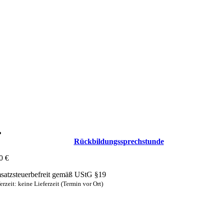
Rückbildungs­sprechstunde
00
€
atzsteuerbefreit gemäß UStG §19
erzeit: keine Lieferzeit (Termin vor Ort)