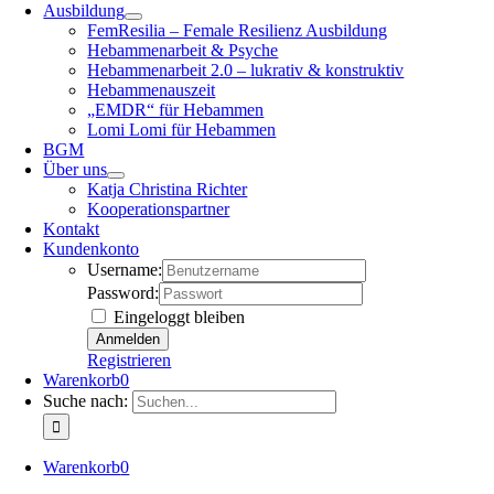
Ausbildung
FemResilia – Female Resilienz Ausbildung
Hebammenarbeit & Psyche
Hebammenarbeit 2.0 – lukrativ & konstruktiv
Hebammenauszeit
„EMDR“ für Hebammen
Lomi Lomi für Hebammen
BGM
Über uns
Katja Christina Richter
Kooperationspartner
Kontakt
Kundenkonto
Username:
Password:
Eingeloggt bleiben
Registrieren
Warenkorb
0
Suche nach:
Warenkorb
0