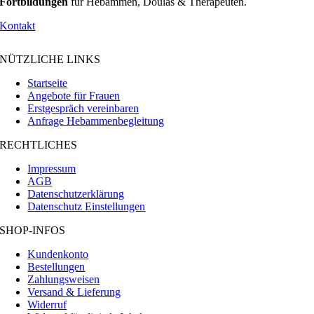
Fortbildungen
für Hebammen, Doulas & Therapeuten.
Kontakt
NÜTZLICHE LINKS
Startseite
Angebote für Frauen
Erstgespräch vereinbaren
Anfrage Hebammenbegleitung
RECHTLICHES
Impressum
AGB
Datenschutzerklärung
Datenschutz Einstellungen
SHOP-INFOS
Kundenkonto
Bestellungen
Zahlungsweisen
Versand & Lieferung
Widerruf