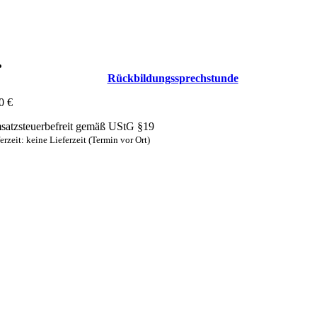
Rückbildungs­sprechstunde
00
€
atzsteuerbefreit gemäß UStG §19
erzeit: keine Lieferzeit (Termin vor Ort)