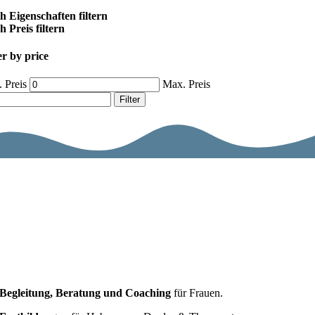
h Eigenschaften filtern
 Preis filtern
er by price
 Preis
Max. Preis
Filter
Begleitung, Beratung und Coaching
für Frauen.