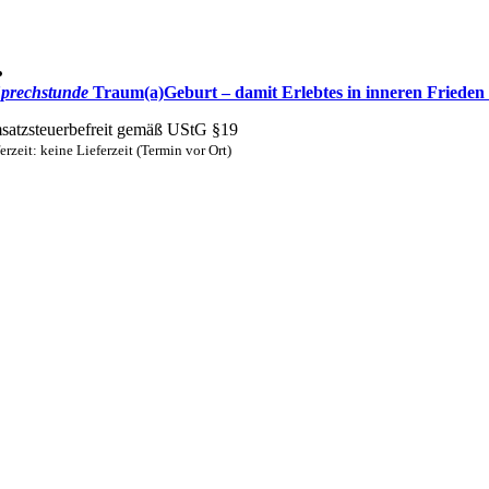
prechstunde
Traum(a)Geburt – damit Erlebtes in inneren Friede
atzsteuerbefreit gemäß UStG §19
erzeit: keine Lieferzeit (Termin vor Ort)