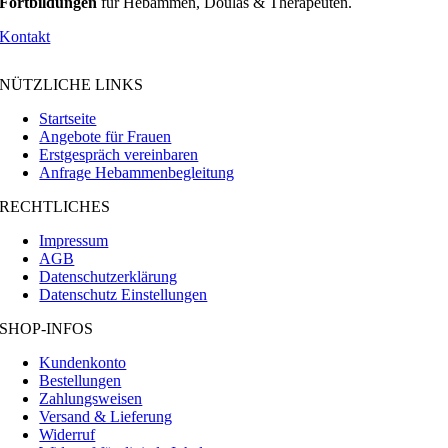
Fortbildungen
für Hebammen, Doulas & Therapeuten.
Kontakt
NÜTZLICHE LINKS
Startseite
Angebote für Frauen
Erstgespräch vereinbaren
Anfrage Hebammenbegleitung
RECHTLICHES
Impressum
AGB
Datenschutzerklärung
Datenschutz Einstellungen
SHOP-INFOS
Kundenkonto
Bestellungen
Zahlungsweisen
Versand & Lieferung
Widerruf