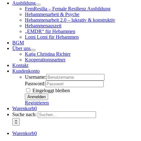
Ausbildung
FemResilia – Female Resilienz Ausbildung
Hebammenarbeit & Psyche
Hebammenarbeit 2.0 – lukrativ & konstruktiv
Hebammenauszeit
„EMDR“ für Hebammen
Lomi Lomi für Hebammen
BGM
Über uns
Katja Christina Richter
Kooperationspartner
Kontakt
Kundenkonto
Username:
Password:
Eingeloggt bleiben
Registrieren
Warenkorb
0
Suche nach:
Warenkorb
0