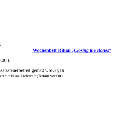
Wochenbett-Ritual
„Closing the Bones“
0,00
€
atzsteuerbefreit gemäß UStG §19
erzeit: keine Lieferzeit (Termin vor Ort)