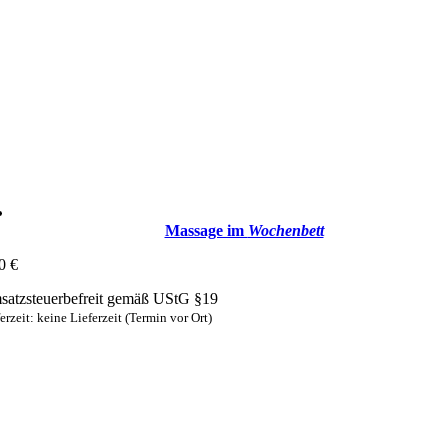
Massage im
Wochenbett
00
€
atzsteuerbefreit gemäß UStG §19
erzeit: keine Lieferzeit (Termin vor Ort)